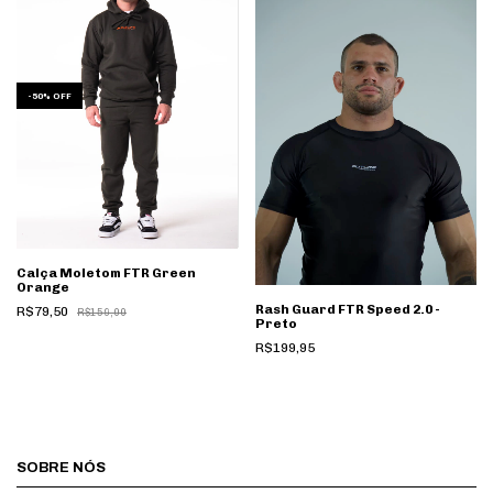
-
50
%
OFF
Calça Moletom FTR Green
Orange
Rash Guard FTR Speed 2.0 -
R$79,50
R$159,00
Preto
R$199,95
SOBRE NÓS