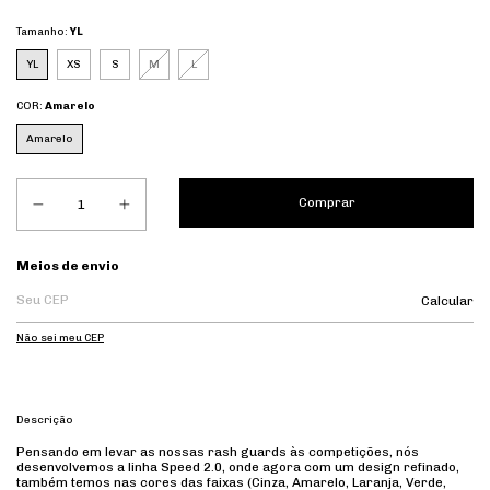
Tamanho:
YL
YL
XS
S
M
L
COR:
Amarelo
Amarelo
Entregas para o CEP:
Meios de envio
Calcular
Não sei meu CEP
Descrição
Pensando em levar as nossas rash guards às competições, nós
desenvolvemos a linha Speed 2.0, onde agora com um design refinado,
também temos nas cores das faixas (Cinza, Amarelo, Laranja, Verde,