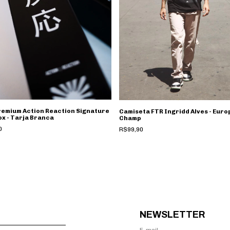
remium Action Reaction Signature
Camiseta FTR Ingridd Alves - Eur
ox - Tarja Branca
Champ
0
R$99,90
NEWSLETTER