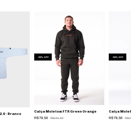
-
50
%
OFF
-
50
%
OFF
Calça Moletom FTR Green Orange
Calça Mole
2.0 - Branco
R$79,50
R$79,50
R$159,00
R$1