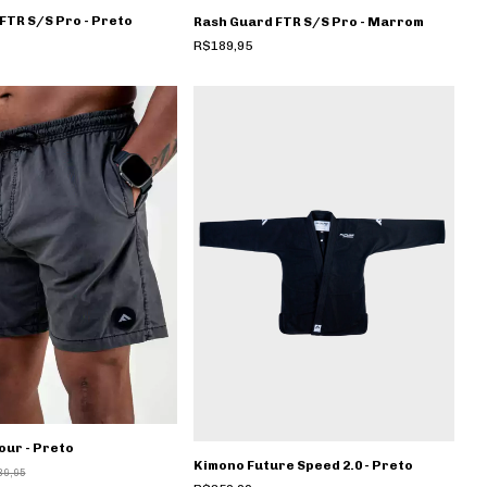
FTR S/S Pro - Preto
Rash Guard FTR S/S Pro - Marrom
R$189,95
our - Preto
Kimono Future Speed 2.0 - Preto
89,95