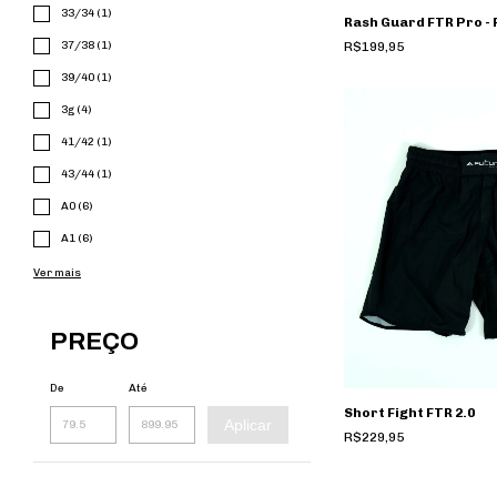
33/34 (1)
Rash Guard FTR Pro -
R$199,95
37/38 (1)
39/40 (1)
3g (4)
41/42 (1)
43/44 (1)
A0 (6)
A1 (6)
Ver mais
PREÇO
De
Até
Short Fight FTR 2.0
Aplicar
R$229,95