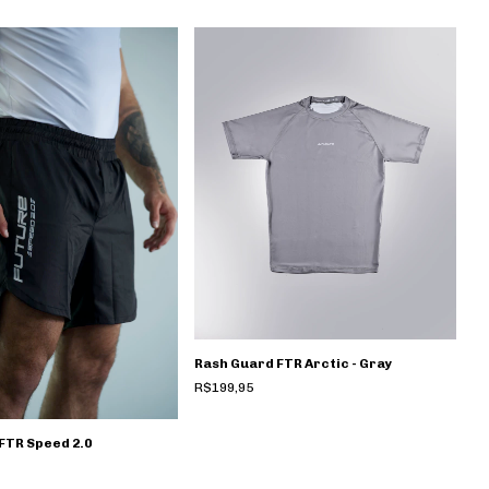
Rash Guard FTR Arctic - Gray
R$199,95
 FTR Speed 2.0