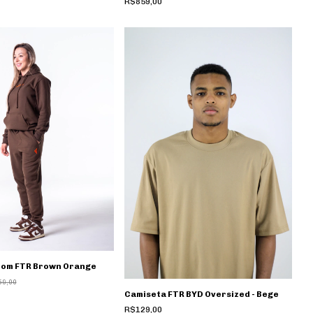
R$859,00
tom FTR Brown Orange
59,00
Camiseta FTR BYD Oversized - Bege
R$129,00