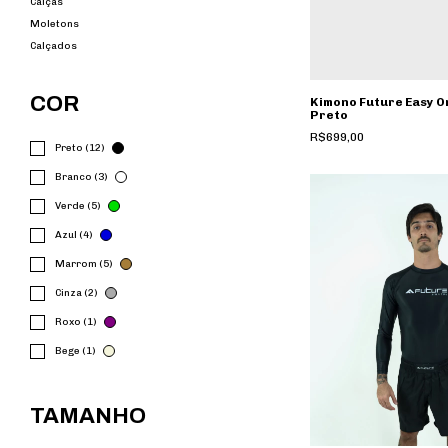
Calças
Moletons
Calçados
COR
Kimono Future Easy Or
Preto
R$699,00
Preto (12)
Branco (3)
Verde (5)
Azul (4)
Marrom (5)
Cinza (2)
Roxo (1)
Bege (1)
TAMANHO