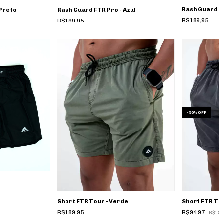
Rash Guard 
 Preto
Rash Guard FTR Pro - Azul
R$189,95
R$199,95
-
50
%
OFF
Short FTR Tour - Verde
Short FTR T
R$189,95
R$94,97
R$1